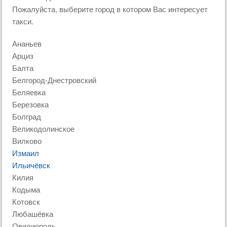
Пожалуйста, выберите город в котором Вас интересует
такси.
Ананьев
Арциз
Балта
Белгород-Днестровский
Беляевка
Березовка
Болград
Великодолинское
Вилково
Измаил
Ильичёвск
Килия
Кодыма
Котовск
Любашёвка
Овидиополь